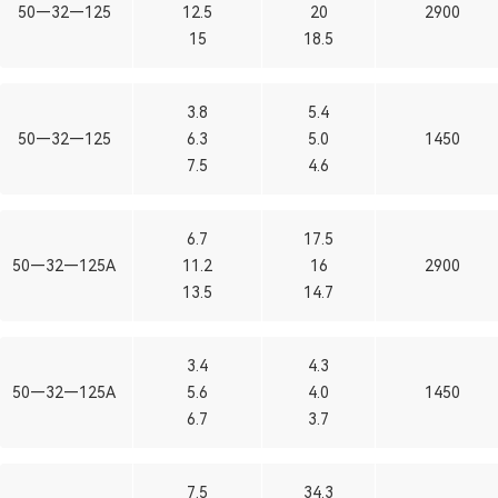
50—32—125
12.5
20
2900
15
18.5
3.8
5.4
50—32—125
6.3
5.0
1450
7.5
4.6
6.7
17.5
50—32—125A
11.2
16
2900
13.5
14.7
3.4
4.3
50—32—125A
5.6
4.0
1450
6.7
3.7
7.5
34.3