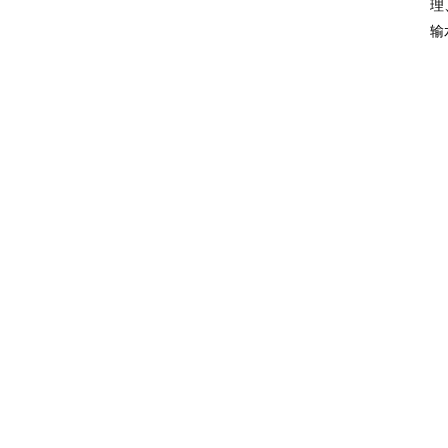
理
输
IS清水泵
液下渣浆泵
IH/IS卧式离心泵
IH化工离心泵
移动式柴油机污水泵
陶瓷渣浆泵