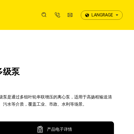
LANGRAGE
LANGRAGE
案例展示
携诚影像
服务优势
发展历程
线上留言
案例展示
携诚影像
服务优势
发展历程
线上留言
多级泵
售后服务
荣誉资质
售后服务
荣誉资质
级泵是通过多组叶轮串联增压的离心泵，适用于高扬程输送清
、污水等介质，覆盖工业、市政、水利等场景。
产品电子详情