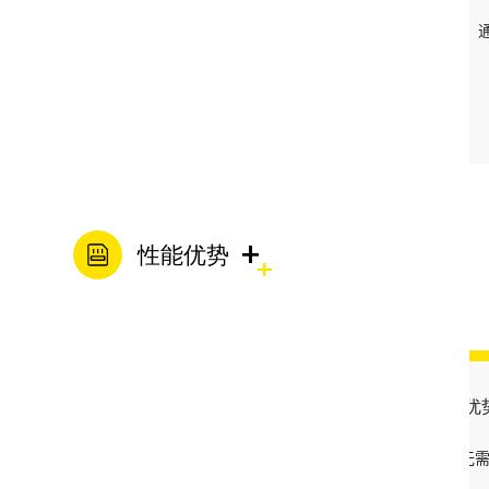
多叶轮串联设计
1.泵体内设 2-12 级叶轮
压，实现高扬程输出。
+
性能优势
高扬程优
单泵扬程可达数百米，无
输送系统布局。