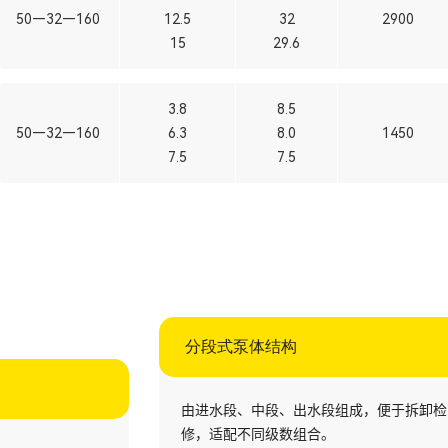
50—32—160
12.5
32
2900
15
29.6
3.8
8.5
50—32—160
6.3
8.0
1450
7.5
7.5
分段式泵体结构​
由进水段、中段、出水段组成，便于拆卸检
修，适配不同级数组合。