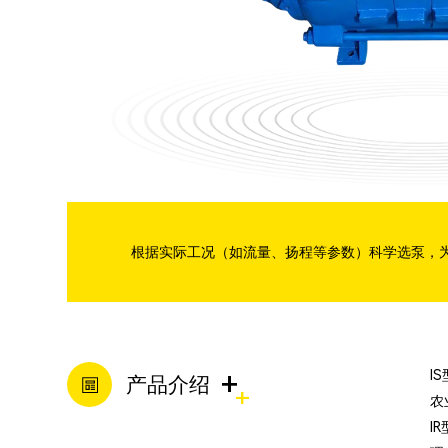
分数渣浆泵
管道泵
混流泵
潜水渣浆泵
根据实际工况（如流量、扬程等参数）科学选泵，
双吸泵
脱硫泵
+
I
产品介绍
农
I
压滤机入料泵