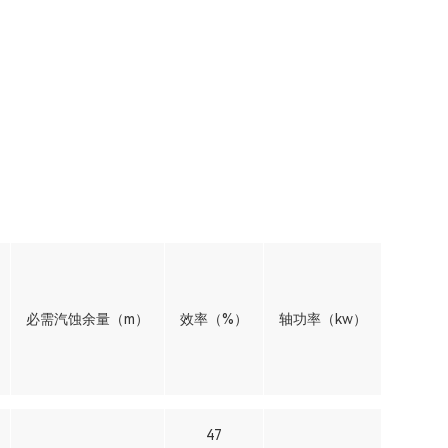
必需汽蚀余量（m）
效率（%）
轴功率（kw）
功率Po
47