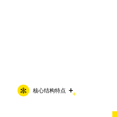
IS清水泵
液下渣浆泵
IH/IS卧式离心泵
IH化工离心泵
移动式柴油机污水泵
+
核心结构特点
陶瓷渣浆泵