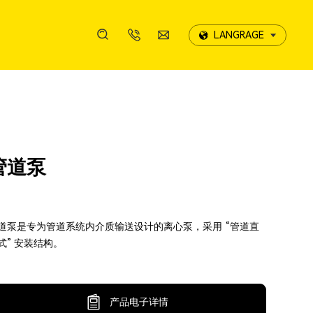
LANGRAGE
LANGRAGE
案例展示
携诚影像
服务优势
发展历程
线上留言
案例展示
携诚影像
服务优势
发展历程
线上留言
管道泵
售后服务
荣誉资质
售后服务
荣誉资质
道泵是专为管道系统内介质输送设计的离心泵，采用 “管道直
式” 安装结构。
产品电子详情