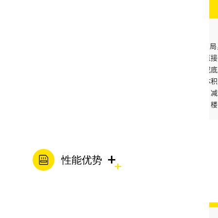
管道泵核心结构
管道一体化结构设
1.采用卧式或立式
径与管道口径一致
接，无需额外安装
装流程；同时设备
配管道系统的空间
其适合管道密集的
+
性能优势