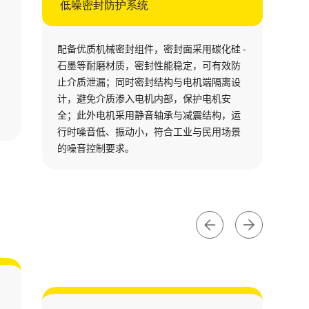
低噪密封防护系统
，叶片曲
泵内的涡
配备优质机械密封组件，密封面采用碳化硅 -
介质流动
石墨等耐磨材质，密封性能稳定，可有效防
（如叶
止介质泄漏；同时密封结构与电机端隔离设
铁材质，
计，避免介质渗入电机内部，保护电机安
同介质输
全；此外电机采用静音轴承与减震结构，运
行时噪音低、振动小，符合工业与民用场景
的噪音控制要求。