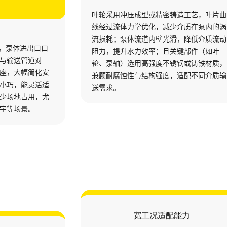
叶轮采用冲压成型或精密铸造工艺
线经过流体力学优化，减少介质在
计
流损耗；泵体流道内壁光滑，降低
直连布局，泵体进出口口
阻力，提升水力效率；且关键部件
，可直接与输送管道对
轮、泵轴）选用高强度不锈钢或铸
支架或底座，大幅简化安
兼顾耐腐蚀性与结构强度，适配不
整体体积小巧，能灵活适
送需求。
布局，减少场地占用，尤
厂房、楼宇等场景。
宽工况适配能力