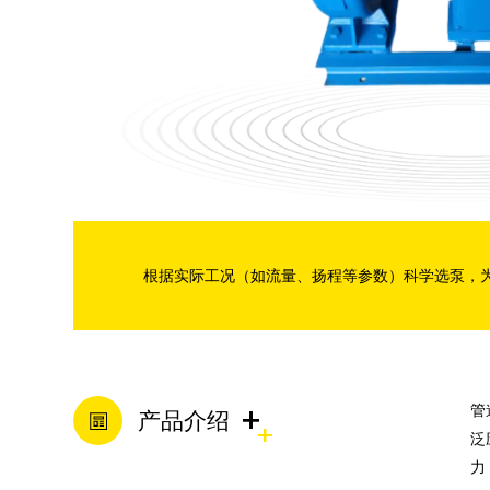
分数渣浆泵
管道泵
混流泵
潜水渣浆泵
根据实际工况（如流量、扬程等参数）科学选泵，
双吸泵
脱硫泵
+
管
产品介绍
泛
力
压滤机入料泵