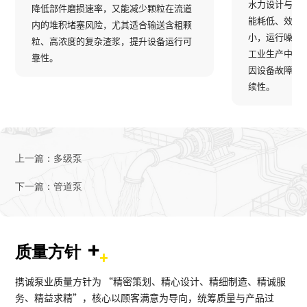
水力设计与低
降低部件磨损速率，又能减少颗粒在流道
能耗低、效率
内的堆积堵塞风险，尤其适合输送含粗颗
小，运行噪音
粒、高浓度的复杂渣浆，提升设备运行可
工业生产中 2
靠性。
因设备故障导
续性。
上一篇：
多级泵
下一篇：
管道泵
+
质量方针
携诚泵业质量方针为 “精密策划、精心设计、精细制造、精诚服
务、精益求精”，核心以顾客满意为导向，统筹质量与产品过