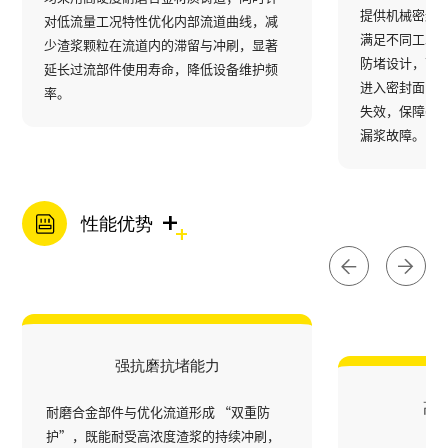
提供机械密封
对低流量工况特性优化内部流道曲线，减
满足不同工况
少渣浆颗粒在流道内的滞留与冲刷，显著
防堵设计，可
延长过流部件使用寿命，降低设备维护频
进入密封面，
率。
失效，保障密
漏浆故障。
+
性能优势
强抗磨抗堵能力
高
耐磨合金部件与优化流道形成 “双重防
护”，既能耐受高浓度渣浆的持续冲刷，