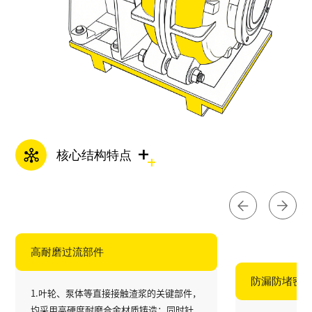
+
核心结构特点
高耐磨过流部件​
防漏防堵密
1.叶轮、泵体等直接接触渣浆的关键部件，
均采用高硬度耐磨合金材质铸造；同时针